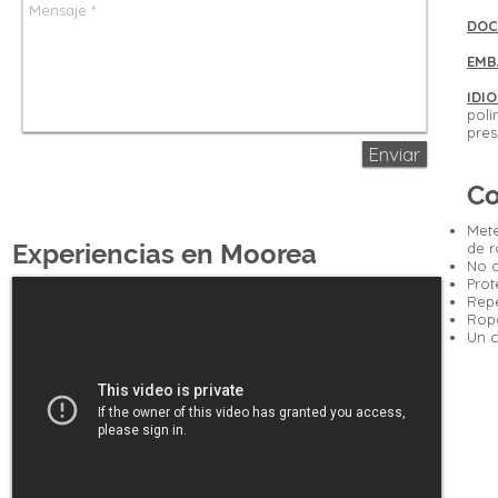
DOC
EMB
IDI
poli
pres
Enviar
Co
Mete
Experiencias en Moorea
de r
No o
Prot
Repe
Ropa
Un c