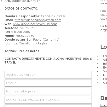
Actividades de aventura
vari
DATOS DE CONTACTO:
Los 
esco
Nombre Responsable
: Graciela Castelli
extr
Email
:
fitreservationsaloha@msn.com
Web:
www.alohaincentivesusa.com
La t
Telefono
: 510.758.7585
orga
Fax
: 510.758.7586
Miami
: 786.522.7860
Dónde están
: San Pablo (California)
Idiomas
: Castellano / Inglés
Lo
Tarifas: Precios netos
Las
CONTACTA DIRECTAMENTE CON ALOHA INCENTIVE USA &
Vill
TRAVEL
Is
Excu
Via
Hu
La 
Cas
Da
DIVI