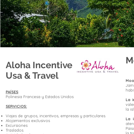
M
Aloha Incentive
Usa & Travel
Moo
Jam
habi
PAÍSES
:
Polinesia Francesa y Estados Unidos
La 
vale
SERVICIOS:
la is
Viajes de grupos, incentivos, empresas y particulares.
La 
Alojamientos exclusivos
ater
Excursiones
Pais
Traslados.
la t