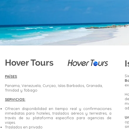
Hover Tours
I
Si
PAÍSES
:
B
ex
Panama, Venezuela, Curçao, Islas Barbados, Granada,
Trinidad y Tobago
Ha
de
SERVICIOS:
ma
ad
Ofrecen disponibilidad en tiempo real y confirmaciones
inmediatas para hoteles, traslados aéreos y terrestres, a
Un
través de su plataforma especifica para agencias de
op
viajes.
si
Traslados en privado