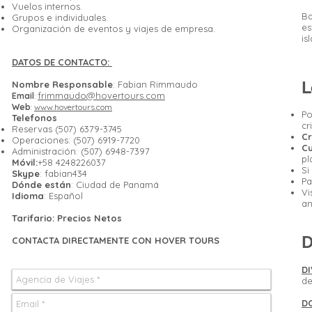
Vuelos internos.
Ba
Grupos e individuales.
es
Organización de eventos y viajes de empresa.
is
DATOS DE CONTACTO:
L
Nombre Responsable
: Fabian Rimmaudo
frimmaudo@hovertours.com
Email
:
Web
:
www.hovertours.com
Po
Telefonos
cr
Reservas (507) 6379-3745
C
Operaciones: (507) 6919-7720
C
Administración: (507) 6948-7397
pl
Móvil:
+58 4248226037
Si
Skype
: fabian434
Pa
Dónde están
: Ciudad de Panamá
Vi
Idioma
: Español
an
Tarifario: Precios Netos
D
CONTACTA DIRECTAMENTE CON HOVER TOURS
DI
de
D