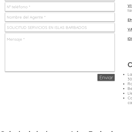
V
ta
E
V
ID
C
La
Enviar
30
Ro
Be
Ll
Ca
ca