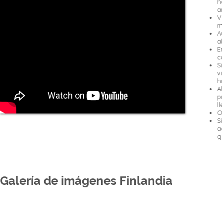
h
a
V
m
A
a
E
c
S
v
h
A
p
l
O
S
a
g
Galería de imágenes Finlandia