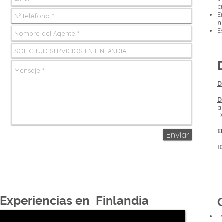
c
E
n
E
D
D
a
D
E
Enviar
I
Experiencias en Finlandia
E