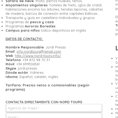
E
Safaris de nieve
: moto, perros huskies, renos,
i
Alojamientos singulares
: hoteles de hielo, iglús de cristal,
p
habitaciones encima los árboles, tiendas laponas, cabañas
de madera, barcos de conexión entre capitales bálticas…
E
Transporte y guía en castellano-Individuales y grupos
Programas de
pesca y caza
.
T
Programas
Auroras Boreales
.
c
Campus para niños
lúdico-deportivos en inglés
p
DATOS DE CONTACTO:
Nombre Responsable
: Jordi Presas
Email
:
info.nordtours@gmail.com
Web
:
http://www.nord-tours.info/
V
Telefono
: +34 872 98 70 37
S
Móvil
: +34 699506561
I
Skype
: jordi.presas
t
Dónde están
: Vidreres
s
Idioma
: Español, catalán, inglés.
b
V
Tarifario: Precios netos o comisionables (según
u
programa)
n
e
CONTACTA DIRECTAMENTE CON NORD TOURS
t
H
P
p