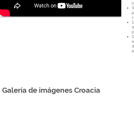
l
T
p
c
S
a
p
S
e
d
e
Galería de imágenes Croacia