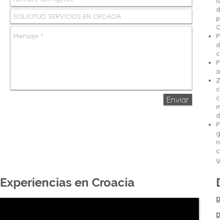
i
d
p
C
P
d
c
P
a
Z
c
c
Enviar
m
d
P
g
n
c
y
Experiencias en Croacia
D