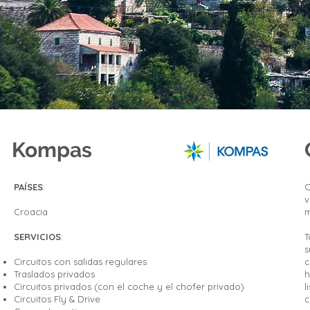
Kompas
PAÍSES
:
C
v
Croacia
m
SERVICIOS
:
T
s
Circuitos con salidas regulares
c
Traslados privados
h
Circuitos privados (con el coche y el chofer privado)
l
Circuitos Fly & Drive
c