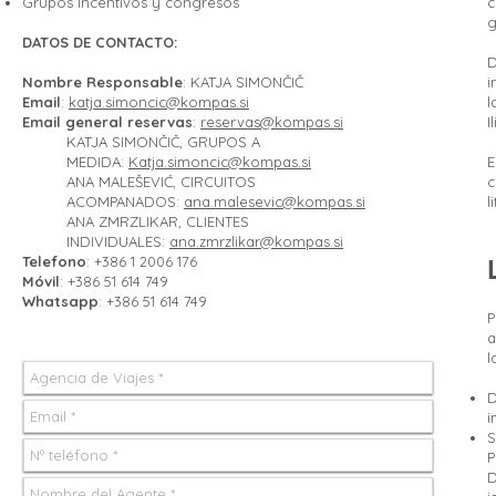
Grupos Incentivos y congresos
c
g
DATOS DE CONTACTO:
D
Nombre Responsable
: KATJA SIMONČIČ
i
Email
:
katja.simoncic@kompas.si
l
Email general reservas
:
reservas@kompas.si
I
KATJA SIMONČIČ, GRUPOS A
MEDIDA:
Katja.simoncic@kompas.si
E
ANA MALEŠEVIĆ, CIRCUITOS
c
ACOMPANADOS:
ana.malesevic@kompas.si
l
ANA ZMRZLIKAR, CLIENTES
INDIVIDUALES:
ana.zmrzlikar@kompas.si
Telefono
: +386 1 2006 176
Móvil
: +386 51 614 749
Whatsapp
: +386 51 614 749
P
a
l
D
i
S
P
D