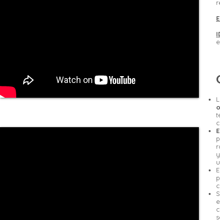
r
E
I
e
L
t
c
E
p
r
y
u
E
p
c
S
e
c
s