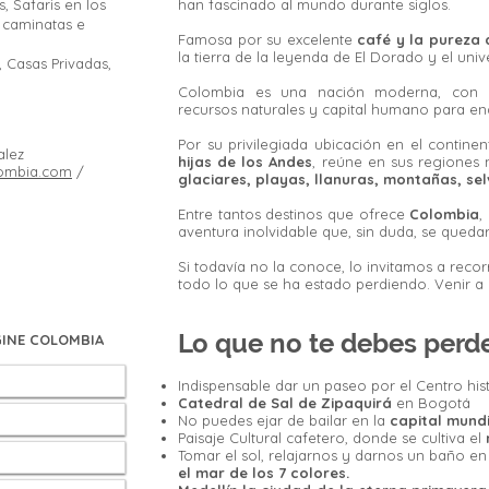
, Safaris en los
han fascinado al mundo durante siglos.
, caminatas e
Famosa por su excelente
café y la pureza
la tierra de la leyenda de El Dorado y el u
 Casas Privadas,
Colombia es una nación moderna, con u
recursos naturales y capital humano para ena
Por su privilegiada ubicación en el continen
alez
hijas de los Andes
, reúne en sus regiones 
lombia.com
/
glaciares, playas, llanuras, montañas, sel
Entre tantos destinos que ofrece
Colombia
,
aventura inolvidable que, sin duda, se qued
Si todavía no la conoce, lo invitamos a recor
todo lo que se ha estado perdiendo. Venir 
Lo que no te debes perd
INE COLOMBIA
Indispensable dar un paseo por el Centro his
Catedral de Sal de Zipaquirá
en Bogotá
No puedes ejar de bailar en la
capital mundia
Paisaje Cultural cafetero, donde se cultiva el
Tomar el sol, relajarnos y darnos un baño en
el mar de los 7 colores.