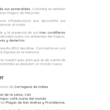
 de sus esmeraldas
, Colombia es también
niverso mágico de Macondo.
na infraestructura que aprovecha sus
morar al turista.
te y la presencia de sus
tres cordilleras
naturales todos los ambientes del trópico:
vas y desiertos.
 resulta difícil decidirse. Conocerlos es una
ará impresa en la memoria.
rer nuestro país, para que se dé cuenta de
a Colombia es descubrir un mundo nuevo.
er
tórico de
Cartagena de Indias
l de la salsa, Cali
mejor café suave del mundo
.
 las
Playas de San Andres y Providencia,