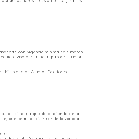
, donde las flores no están en los jardines,
pasaporte con vigencia mínima de 6 meses
requiere visa para ningún país de la Union
 en
Ministerio de Asuntos Exteriores
tipos de clima ya que dependiendo de la
he, que permitan disfrutar de la variada
ares.
utadoras etc. Son iguales a los de los