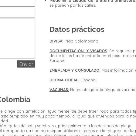
Medellín la ciudad de la eterna primavera
se pasean por las calles.
Datos prácticos
DIVISA
: Peso Colombiano
DOCUMENTACIÓN Y VISADOS
: Se requiere 
desde la fecha de entrada en el país., no se 
Europea
Enviar
EMBAJADA Y CONSULADO
: Más información
IDIOMA OFICIAL
: Español
VACUNAS:
No es obligatoria ninguna vacuna
 Colombia
 se dirige con antelación. Igualmente de debe traer ropa para todos 
 hasta templado en muy poco tiempo, al igual que atuendos para la noc
idad.
 baño, gafas de sol y sombrero, principalmente a los destinos de playa.
 aeropuerto ya que no aceptan dólares ni euros en la mayoría de lug
ara conectar equipos electrónicos como cargadores, planchas, comp