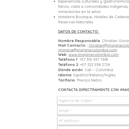
Experiencias culturales y gastronómicas
llanos, visita a comunidades indígenas
inmersiones en la selva
Hotelería Boutique, Hoteles de Cadena,
Reservas Naturales
DATOS DE CONTACTO:
Nombre Responsable
: Christian Gonz
Mail Contacto :
christian@imagineco
imagina@imaginecolombia.com
Web
:
www.imaginecolombia.com
Teléfono 1
: +57 310 437 7618
Teléfono 2
: +57 322 538 2724
Dónde están
: Cali – Colombia
Idioma
: Español/Italiano/Ingles
Tarifario
: Precios Netos
CONTACTA DIRECTRAMENTE CON IMAG